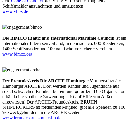
den '
Code of Conduct
' des V.H.S.S. für seine Tätigkeit als
Schiffsmakler anzunehmen und umzusetzen.
www.vhbs.de
Die
BIMCO (Baltic and International Maritime Council)
ist ein
internationaler Interessenverband, in dem sich ca. 900 Reedereien,
1400 Schiffsmakler und 100 nautische Versicherer vereinen.
www.bimco.org
Der
Freundeskreis Die ARCHE Hamburg e.V.
unterstützt die
Hamburger ARCHE. Dort werden Kinder und Jugendliche aus
sozial schwachen Familien betreut und gefördert. Die Organisation
erhält keine staatliche Zuwendung – ist auf Hilfe von Außen
angewiesen! Der ARCHE-Freundeskreis, BRUHN
SHIPBROKERS ist förderndes Mitglied, gibt alle Spenden zu 100
% zweckgebunden an die ARCHE weiter.
www.freundeskreis-arche-hh.de